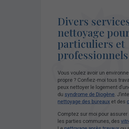
Divers service
nettoyage pou
particuliers et
professionnels
Vous voulez avoir un environne
propre ? Confiez-moi tous trav
peux nettoyer le logement d’un
du
syndrome de Diogène
. J’in
nettoyage des bureaux
et des
Comptez sur moi pour assurer l
les parties communes, des
vit
Le
nettoyage après travaux
ou a