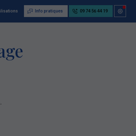
lisations
Info pratiques
09 74 56 44 19
age
.