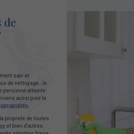
s de
r
ment sain et
aux de nettoyage. Je
e personne atteinte
terviens aussi pour le
copropriétés
.
a propreté de toutes
res
et bien d’autres.
près sinistres figure