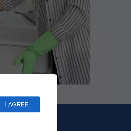
I AGREE
ise