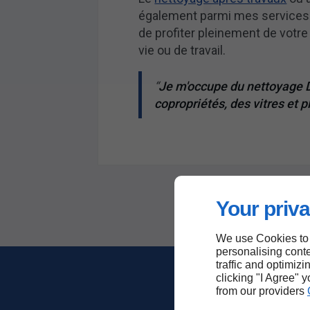
également parmi mes services
de profiter pleinement de votr
vie ou de travail.
Je m'occupe du nettoyage 
copropriétés, des vitres et p
Your priva
We use Cookies to
personalising conte
traffic and optimizi
clicking "I Agree" 
from our providers
Ce