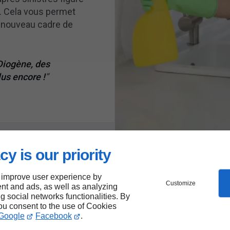
. Cela vous permet
e nouveau cadre de
Diogène, des
lus encore !
cy is our priority
 improve user experience by
Customize
nt and ads, as well as analyzing
ng social networks functionalities. By
you consent to the use of Cookies
Google
Facebook
.
 qui distingue mon entrepr